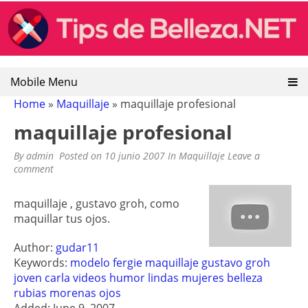
TIPS DE BELLEZA: CONSEJOS DE
Tips de belleza, recetas naturales de belleza, remedios
Skip
caseros y naturales
to
BELLEZA
content
Mobile Menu
Home
»
Maquillaje
»
maquillaje profesional
maquillaje profesional
By
admin
Posted on
10 junio 2007
In
Maquillaje
Leave a
comment
maquillaje , gustavo groh, como
maquillar tus ojos.
Author:
gudar11
Keywords:
modelo
fergie
maquillaje
gustavo
groh
joven
carla
videos
humor
lindas
mujeres
belleza
rubias
morenas
ojos
Added: June 9, 2007