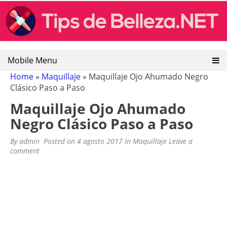
TIPS DE BELLEZA: CONSEJOS DE
Tips de belleza, recetas naturales de belleza, remedios
Skip
caseros y naturales
to
BELLEZA
content
Mobile Menu
Home
»
Maquillaje
»
Maquillaje Ojo Ahumado Negro
Clásico Paso a Paso
Maquillaje Ojo Ahumado
Negro Clásico Paso a Paso
By
admin
Posted on
4 agosto 2017
In
Maquillaje
Leave a
comment