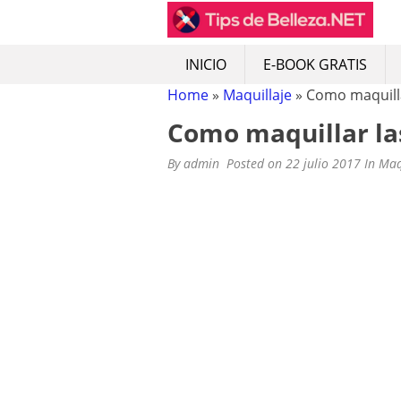
TIPS DE BELLEZA: 
Tips de belleza, recetas naturales
Skip
to
content
INICIO
E-BOOK GRATIS
Home
»
Maquillaje
»
Como maquilla
Como maquillar las
By
admin
Posted on
22 julio 2017
In
Maq