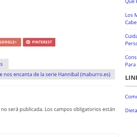
Que 
Los 
Cabel
Cuid
GOOGLE+
PINTEREST
Pers
Cons
es
Para 
e nos encanta de la serie Hannibal (maburro.es)
LIN
Como
 no será publicada.
Los campos obligatorios están
Diet