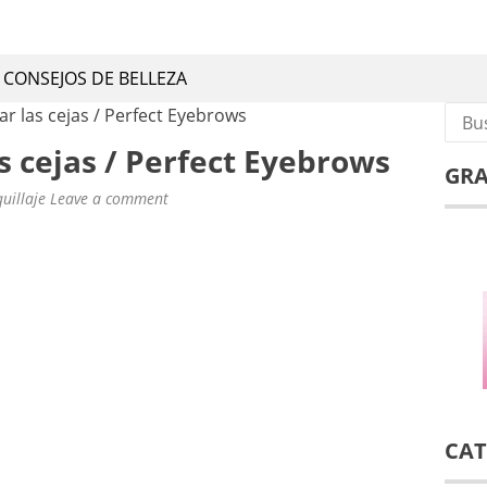
CONSEJOS DE BELLEZA
 de belleza, remedios caseros y naturales
CONSEJOS DE BELLEZA
Busca
r las cejas / Perfect Eyebrows
 cejas / Perfect Eyebrows
GRA
uillaje
Leave a comment
CAT