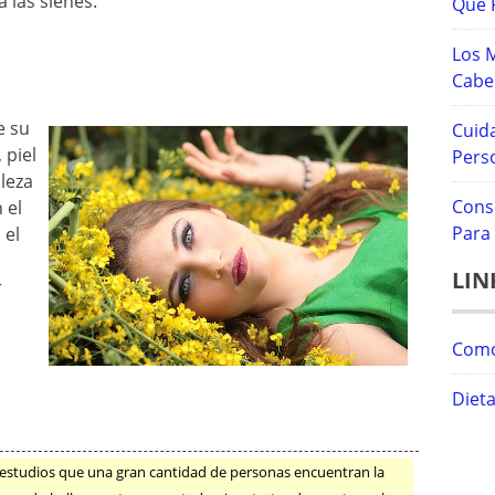
a las sienes.
Que 
Los 
Cabel
e su
Cuid
 piel
Pers
lleza
Cons
 el
Para 
 el
LIN
r
Como
Diet
 estudios que una gran cantidad de personas encuentran la