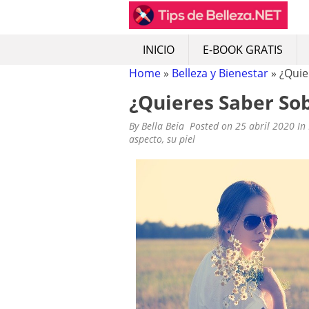
TIPS DE BELLEZA: 
Tips de belleza, recetas naturales
Skip
to
content
INICIO
E-BOOK GRATIS
Home
»
Belleza y Bienestar
»
¿Quie
¿Quieres Saber Sob
By
Bella Beia
Posted on
25 abril 2020
In
aspecto
,
su piel