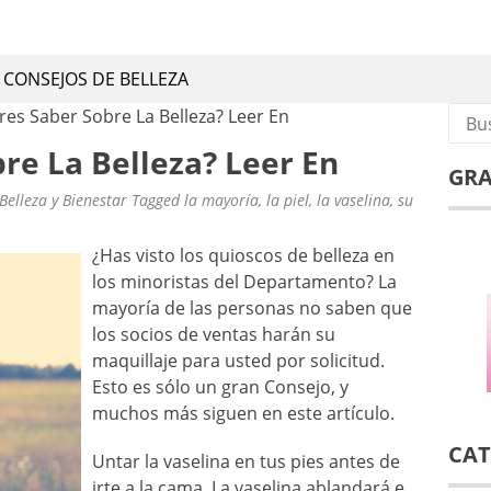
CONSEJOS DE BELLEZA
 de belleza, remedios caseros y naturales
CONSEJOS DE BELLEZA
Busca
res Saber Sobre La Belleza? Leer En
re La Belleza? Leer En
GRA
Belleza y Bienestar
Tagged
la mayoría
,
la piel
,
la vaselina
,
su
¿Has visto los quioscos de belleza en
los minoristas del Departamento? La
mayoría de las personas no saben que
los socios de ventas harán su
maquillaje para usted por solicitud.
Esto es sólo un gran Consejo, y
muchos más siguen en este artículo.
CAT
Untar la vaselina en tus pies antes de
irte a la cama. La vaselina ablandará e