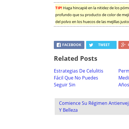
TIP!
Haga hincapié en la nitidez de los pó
profundo que su producto de color de meji
del polvo en los huecos de las mejillas jus
FACEBOOK
TWEET
Related Posts
Estrategias De Celulitis
Perm
Fácil Que No Puedes
Medi
Seguir Sin
Año
Post
Comience Su Régimen Antienvej
navigation
Y Belleza