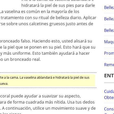
hidratará la piel de sus pies para darle
Belle
La vaselina es común en la mayoría de los
ratamiento con su ritual de belleza diario. Aplicar
Belle
zarse sobre unos calcetines gruesos justo antes de
Bell
n bronceado falso. Haciendo esto, usted alisará su
Maqui
de la piel que se ponen en su piel. Esto hará que su
 y más uniforme. Esto también ayudará a hacer
Prom
o un bronceado real.
Reme
ENT
rte a la cama. La vaselina ablandará e hidratará la piel de sus
nueva.
Cuida
 coral puede ayudar a suavizar su aspecto,
Obte
cara de forma cuadrada más nítida. Usa tus dedos
s. A continuación, utilice un movimiento suave y de
Cons