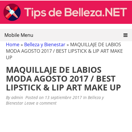
TIPS DE BELLEZA: CONSEJOS DE
Tips de belleza, recetas naturales de belleza, remedios
Skip
caseros y naturales
to
BELLEZA
content
Mobile Menu
Home
»
Belleza y Bienestar
»
MAQUILLAJE DE LABIOS
MODA AGOSTO 2017 / BEST LIPSTICK & LIP ART MAKE
UP
MAQUILLAJE DE LABIOS
MODA AGOSTO 2017 / BEST
LIPSTICK & LIP ART MAKE UP
By
admin
Posted on
13 septiembre 2017
In
Belleza y
Bienestar
Leave a comment