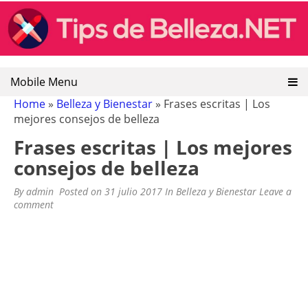
TIPS DE BELLEZA: CONSEJOS DE
Tips de belleza, recetas naturales de belleza, remedios
Skip
caseros y naturales
to
BELLEZA
content
Mobile Menu
Home
»
Belleza y Bienestar
»
Frases escritas | Los
mejores consejos de belleza
Frases escritas | Los mejores
consejos de belleza
By
admin
Posted on
31 julio 2017
In
Belleza y Bienestar
Leave a
comment